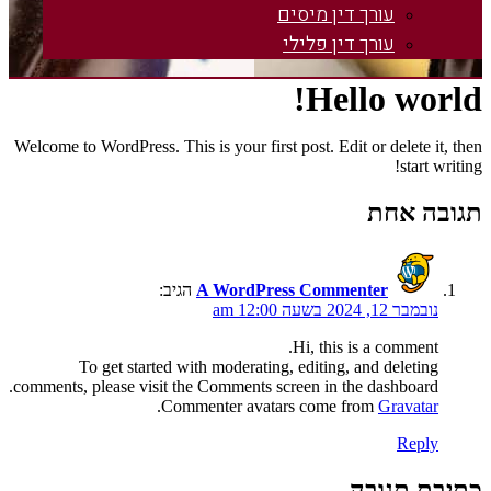
עורך דין מיסים
עורך דין פלילי
Hello wo
Welcome to WordPress. This is your first post. Edit or delete
star
 אחת
A WordPress Commenter
הגיב:
1, 2024 בשעה 12:00 am
Hi, this is a commen
To get started with moderating, editing, and deleti
comments, please visit the Comments screen in the dashboar
.
Commenter avatars come from
Gravat
Rep
 תגובה